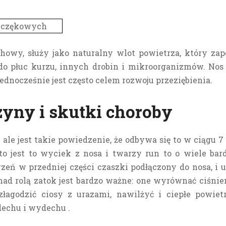
howy, służy jako naturalny wlot powietrza, który za
do płuc kurzu, innych drobin i mikroorganizmów.
Nos 
jednocześnie jest często celem rozwoju przeziębienia.
zyny i skutki choroby
ale jest takie powiedzenie, że odbywa się to w ciągu 7 d
zęsto jest to wyciek z nosa i twarzy run to o wiele ba
zeń w przedniej części czaszki podłączony do nosa, i 
 nad rolą zatok jest bardzo ważne: one wyrównać ciś
łagodzić ciosy z urazami, nawilżyć i ciepłe powiet
echu i wydechu .