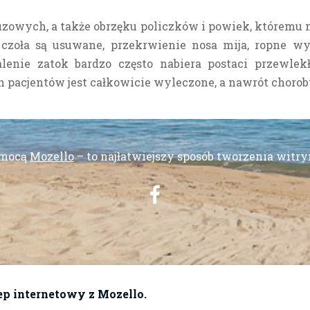
uzowych, a także obrzęku policzków i powiek, któremu 
 czoła są usuwane, przekrwienie nosa mija, ropne wy
lenie zatok bardzo często nabiera postaci przewlek
 pacjentów jest całkowicie wyleczone, a nawrót choroby
omocą
Mozello
– to najłatwiejszy sposób tworzenia witr
ep internetowy z Mozello.