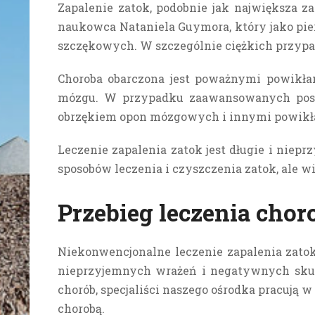
Zapalenie zatok, podobnie jak największa 
naukowca Nataniela Guymora, który jako pier
szczękowych.
W szczególnie ciężkich przypa
Choroba obarczona jest poważnymi powikła
mózgu. W przypadku zaawansowanych postac
obrzękiem opon mózgowych i innymi powik
Leczenie zapalenia zatok jest długie i niep
sposobów leczenia i czyszczenia zatok, ale wi
Przebieg leczenia ch
Niekonwencjonalne leczenie zapalenia zato
nieprzyjemnych wrażeń i negatywnych sk
chorób, specjaliści naszego ośrodka pracują 
chorobą.