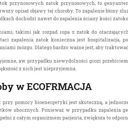
zatok przynosowych zatok przynosowych, to genyantem
wszy opisał objawy tej choroby. To zapalenie błony ślu
dkach dochodzi nawet do zapalenia ściany kości zatoko
niami, takimi jak rozpad ropa z zatok do otaczający
i zapalenia zatok konieczna jest hospitalizacja, 
łaniami mózgu.
Dlatego bardzo ważne jest, aby traktowa
rzyjemne, aw przypadku niewydolności grozi przebiciem 
ększość z nich jest nieprzyjemna.
oroby w ECOFRMACJA
k przy pomocy
bioenergetyki jest skuteczną, a jednocz
utków ubocznych.
Ponieważ w przypadku zapalenia ge
w pełni z całym organizmem pacjenta, zwiększa to odporn