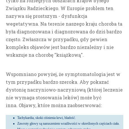
tylko na rozległych obszarach krajów byłego
Związku Radzieckiego. W Europie problem ten
nazywa się prostszym - dysfunkcja
wegetatywna. Na terenie naszego kraju choroba ta
była diagnozowana i diagnozowana do dziś bardzo
często.
Zwłaszcza w przypadku, gdy pewien
kompleks objawów jest bardzo niezależny i nie
wskazuje na chorobę "książkową".
Wspomniano powyżej, że symptomatologia jest w
tym przypadku bardzo szeroka. Aby pokazać
dystonię naczyniowo-naczyniową (której leczenie
nie wymaga stosowania leków) może być
inna.
Objawy, które można zaobserwować:
Tachykardia, skoki ciśnienia krwi, bladość.
Zawroty głowy są naruszeniem wrażliwości w określonych częściach ciała.