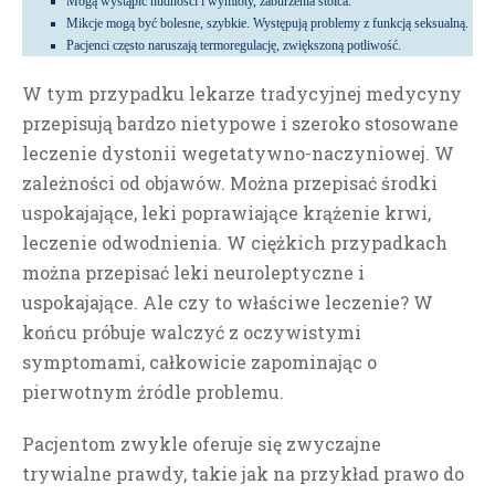
Mogą wystąpić nudności i wymioty, zaburzenia stolca.
Mikcje mogą być bolesne, szybkie.
Występują problemy z funkcją seksualną.
Pacjenci często naruszają termoregulację, zwiększoną potliwość.
W tym przypadku lekarze tradycyjnej medycyny
przepisują bardzo nietypowe i szeroko stosowane
leczenie dystonii wegetatywno-naczyniowej. W
zależności od objawów. Można przepisać środki
uspokajające, leki poprawiające krążenie krwi,
leczenie odwodnienia. W ciężkich przypadkach
można przepisać leki neuroleptyczne i
uspokajające. Ale czy to właściwe leczenie?
W
końcu próbuje walczyć z oczywistymi
symptomami, całkowicie zapominając o
pierwotnym źródle problemu.
Pacjentom zwykle oferuje się zwyczajne
trywialne prawdy, takie jak na przykład prawo do